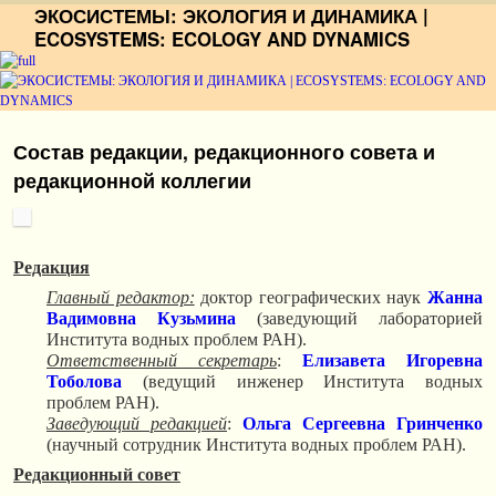
ЭКОСИСТЕМЫ: ЭКОЛОГИЯ И ДИНАМИКА |
ECOSYSTEMS: ECOLOGY AND DYNAMICS
Перейти к основному содержимому
Перейти к дополнительному содержимому
Состав редакции, редакционного совета и
редакционной коллегии
Редакция
Главный редактор:
доктор географических наук
Жанна
Вадимовна Кузьмина
(заведующий лабораторией
Института водных проблем РАН).
Ответственный секретарь
:
Елизавета Игоревна
Тоболова
(ведущий инженер Института водных
проблем РАН).
Заведующий редакцией
:
Ольга Сергеевна Гринченко
(научный сотрудник Института водных проблем РАН).
Редакционный совет