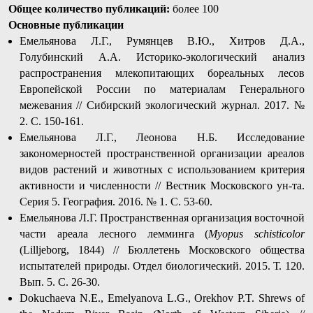
Общее количество публикаций:
более 100
Основные публикации
Емельянова Л.Г., Румянцев В.Ю., Хитров Д.А.,
Голубинский А.А. Историко-экологический анализ
распространения млекопитающих бореальных лесов
Европейской России по материалам Генерального
межевания // Сибирский экологический журнал. 2017. №
2. С. 150-161.
Емельянова Л.Г., Леонова Н.Б. Исследование
закономерностей пространственной организации ареалов
видов растений и животных с использованием критерия
активности и численности // Вестник Московского ун-та.
Серия 5. География. 2016. № 1. С. 53-60.
Емельянова Л.Г. Пространственная организация восточной
части ареала лесного лемминга (
Myopus
schisticolor
(Lilljeborg, 1844) // Бюллетень Московского общества
испытателей природы. Отдел биологический. 2015. Т. 120.
Вып. 5. С. 26-30.
Dokuchaeva N.E., Emelyanova L.G., Orekhov P.T. Shrews of