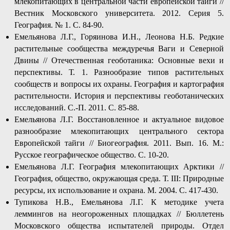
млекопитающих в центральной части европейской тайги //
Вестник Московского университета. 2012. Серия 5.
География. № 1. C. 84-90.
Емельянова Л.Г., Горяинова И.Н., Леонова Н.Б. Редкие
растительные сообщества междуречья Ваги и Северной
Двины // Отечественная геоботаника: Основные вехи и
перспективы. Т. 1. Разнообразие типов растительных
сообществ и вопросы их охраны. География и картография
растительности. История и перспективы геоботанических
исследований. С.-П. 2011. С. 85-88.
Емельянова Л.Г. Восстановленное и актуальное видовое
разнообразие млекопитающих центрального сектора
Европейской тайги // Биогеография. 2011. Вып. 16. М.:
Русское географическое общество. С. 10-20.
Емельянова Л.Г. География млекопитающих Арктики //
География, общество, окружающая среда. Т. III: Природные
ресурсы, их использование и охрана. М. 2004. С. 417-430.
Тупикова Н.В., Емельянова Л.Г. К методике учета
леммингов на неогороженных площадках // Бюллетень
Московского общества испытателей природы. Отдел