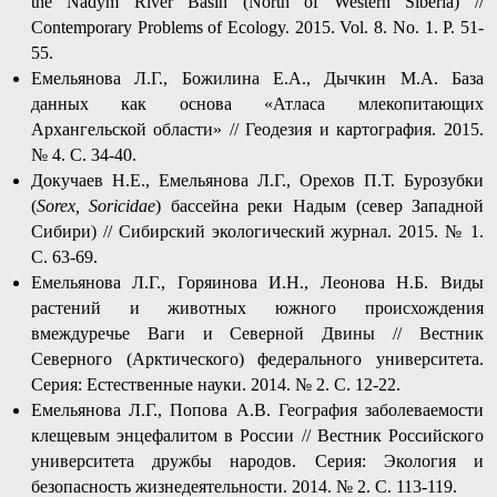
the Nadym River Basin (North of Western Siberia) //
Contemporary Problems of Ecology. 2015. Vol. 8. No. 1. P. 51-
55.
Емельянова Л.Г., Божилина Е.А., Дычкин М.А. База
данных как основа «Атласа млекопитающих
Архангельской области» // Геодезия и картография. 2015.
№ 4. C. 34-40.
Докучаев Н.Е., Емельянова Л.Г., Орехов П.Т. Бурозубки
(
Sorex, Soricidae
) бассейна реки Надым (север Западной
Сибири) // Сибирский экологический журнал. 2015. № 1.
С. 63-69.
Емельянова Л.Г., Горяинова И.Н., Леонова Н.Б. Виды
растений и животных южного происхождения
вмеждуречье Ваги и Северной Двины // Вестник
Северного (Арктического) федерального университета.
Серия: Естественные науки. 2014. № 2. C. 12-22.
Емельянова Л.Г., Попова А.В. География заболеваемости
клещевым энцефалитом в России // Вестник Российского
университета дружбы народов. Серия: Экология и
безопасность жизнедеятельности. 2014. № 2. C. 113-119.