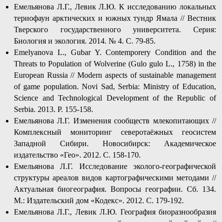
Емельянова Л.Г., Левик Л.Ю. К исследованию локальных
териофаун арктических и южных тундр Ямала // Вестник
Тверского государственного университета. Серия:
Биология и экология. 2014. № 4. C. 79-85.
Emelyanova L., Gubar Y. Contemporery Condition and the
Threats to Population of Wolverine (Gulo gulo L., 1758) in the
European Russia // Modern aspects of sustainable management
of game population. Novi Sad, Serbia: Ministry of Education,
Science and Technological Development of the Republic of
Serbia. 2013. P. 155-158.
Емельянова Л.Г. Изменения сообществ млекопитающих //
Комплексный мониторинг северотаёжных геосистем
Западной Сибири. Новосибирск: Академическое
издательство «Гео». 2012. С. 158-170.
Емельянова Л.Г. Исследование эколого-географической
структуры ареалов видов картографическими методами //
Актуальная биогеография. Вопросы географии. Сб. 134.
М.: Издательский дом «Кодекс». 2012. С. 179-192.
Емельянова Л.Г., Левик Л.Ю. География биоразнообразия