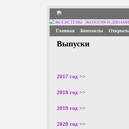
Перейти к основному содержимому
Перейти к дополнительному содержимому
Главная
Контакты
Открыты
Выпуски
2017 год >>
2018 год >>
2019 год >>
2020 год >>