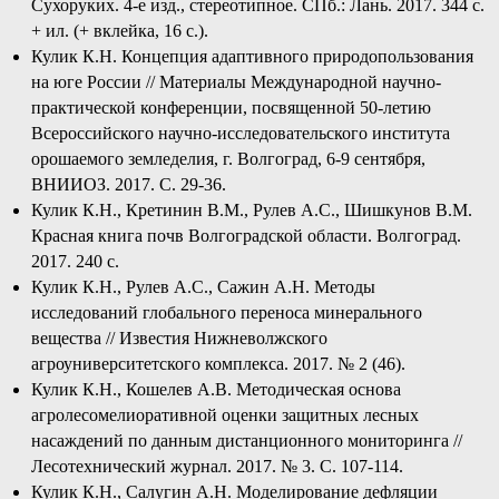
Сухоруких. 4-е изд., стереотипное. СПб.: Лань. 2017. 344 с.
+ ил. (+ вклейка, 16 с.).
Кулик К.Н. Концепция адаптивного природопользования
на юге России // Материалы Международной научно-
практической конференции, посвященной 50-летию
Всероссийского научно-исследовательского института
орошаемого земледелия, г. Волгоград, 6-9 сентября,
ВНИИОЗ. 2017. С. 29-36.
Кулик К.Н., Кретинин В.М., Рулев А.С., Шишкунов В.М.
Красная книга почв Волгоградской области. Волгоград.
2017. 240 с.
Кулик К.Н., Рулев А.С., Сажин А.Н. Методы
исследований глобального переноса минерального
вещества // Известия Нижневолжского
агроуниверситетского комплекса. 2017. № 2 (46).
Кулик К.Н., Кошелев А.В. Методическая основа
агролесомелиоративной оценки защитных лесных
насаждений по данным дистанционного мониторинга //
Лесотехнический журнал. 2017. № 3. С. 107-114.
Кулик К.Н., Салугин А.Н. Моделирование дефляции