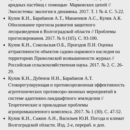
аридных пастбищ с помощью Марковских цепей //
Экосистемы: экология и динамика. 2017. Т. 1 № 4. С. 5-22.
Кулик К.Н., Барабанов А.Т., Манаенков А.С., Кулик А.К.
Обоснование прогноза развития защитного
лесоразведения в Волгоградской области // Проблемы
прогнозирования. 2017. № 6 (165). С. 93-100.
Кулик К.Н., Сокольская О.Б., Проездов П.Н. Оценка
аттрактивности объектов садово-паркового наследия на
территориях Приволжской возвышенности журнал //
Российская сельскохозяйственная наука. 2017. № 2. С. 26-
29.
Кулик К.Н., Дубенок Н.Н., Барабанов А.Т.
Стокорегулирующая и противоэрозионная эффективность
агротехнических противоэро-зионных мероприятий в
системе адаптивно-ландшафтного земледелия //
Теоретические и прикладные проблемы
агропромышленного комплекса. 2017. № 1 (30). С. 47-52.
Кулик К.Н., Сажин А.Н., Васильев Ю.И. Погода и климат
Волгоградской области. Изд. 2-е, перераб. и доп.