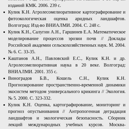
изданий КМК. 2006. 239 с.
Кулик К.Н. Агролесомелиоративное картографирование и
фитоэкологическая оценка аридных ландшафтов.
Волгоград: Изд-во ВНИАЛМИ. 2004. С. 248 с.
Кулик К.Н., Салугин А.Н., Гаршинев Е.А. Математическое
моделирование процессов эрозии почв // Доклады
Российской академии сельскохозяйственных наук. М. 2004.
№ 6. С. 33-35.
Каштанов А.Н., Павловский Е.С., Кулик К.Н. и др.
Агролесомелиоративная наука в 20 веке. Волгоград:
ВНИАЛМИ. 2001. 355 с.
Виноградов Б.В., Кошель С.Н., Кулик К.Н.
Прогнозирование пространственно-временной динамики
экосистем методом универсального крикинга // Экология.
№ 5. 2000. С. 323-332.
Кулик К.Н. Оценка, картографирование, мониторинг и
прогноз опустынивания // Антропогенная деградация
ландшафтов и экологическая безопасность. Сборник
лекций международных учебных курсов. Москва-