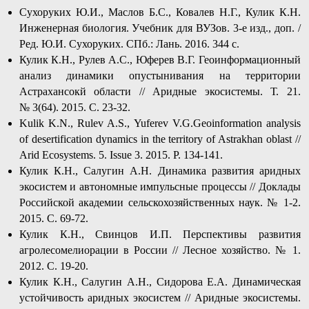
Сухоруких Ю.И., Маслов Б.С., Ковалев Н.Г., Кулик К.Н.
Инженерная биология. Учебник для ВУЗов. 3-е изд., доп. /
Ред. Ю.И. Сухоруких. СПб.: Лань. 2016. 344 с.
Кулик К.Н., Рулев А.С., Юферев В.Г. Геоинформационный
анализ динамики опустынивания на территории
Астрахансокй области // Аридные экосистемы. Т. 21.
№ 3(64). 2015. С. 23-32.
Kulik K.N., Rulev A.S., Yuferev V.G.Geoinformation analysis
of desertification dynamics in the territory of Astrakhan oblast //
Arid Ecosystems. 5. Issue 3. 2015. P. 134-141.
Кулик К.Н., Салугин А.Н. Динамика развития аридных
экосистем и автономные импульсные процессы // Доклады
Российской академии сельскохозяйственных наук. № 1-2.
2015. С. 69-72.
Кулик К.Н., Свинцов И.П. Перспективы развития
агролесомелиорации в России // Лесное хозяйство. № 1.
2012. С. 19-20.
Кулик К.Н., Салугин А.Н., Сидорова Е.А. Динамическая
устойчивость аридных экосистем // Аридные экосистемы.