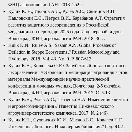
ФНЦ агроэкологии РАН. 2018. 252 с.
Кулик К. Н., Иванов А.Л., Рулев А.С., Свинцов И.П.,
Павловский Е.С., Петров В.И., Барабанов А.Т. Стратегия
развития защитного лесоразведения в Российской
Федерации на период до 2025 года. Изд. перераб. и доп.
Волгоград: ФНЦ агроэкологии РАН. 2018. 36 с.
Kulik K.N., Rulev A.S., Sazhin A.N. Global Processes of
Deflation in Steppe Ecosystems // Russian Meteorology and
Hydrology. 2018. Vol. 43. No. 9. P. 607-612.
Кулик К.Н., Кошелева О.Ю. Зарубежный опыт защитного
лесоразведения // Экология и мелиорация агроландшафтов:
материалы Международной научно-практической
конференции молодых ученых, Волгоград, 2-5 октября.
Волгоград: ФНЦ агроэкологии РАН. 2017. С. 5-13.
Кулик К.Н., Рулев А.С., Ткаченко Н.А. Изменения климата
и агролесомелиорация // Известия Нижневолжского
агроунивер-ситетского комплекса. 2017. № 2 (46).
Кулик К.Н., Сухоруких Ю.И., Маслов Б.С., Ковалев Н.Г.
Инженерная биология Инженерная биология // Ред. Ю.И.