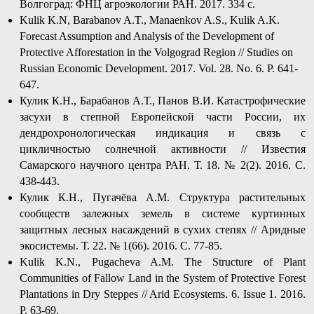
Волгоград: ФНЦ агроэкологии РАН. 2017. 334 с.
Kulik K.N, Barabanov A.T., Manaenkov A.S., Kulik A.K.
Forecast Assumption and Analysis of the Development of
Protective Afforestation in the Volgograd Region // Studies on
Russian Economic Development. 2017. Vol. 28. No. 6. P. 641-
647.
Кулик К.Н., Барабанов А.Т., Панов В.И. Катастрофические
засухи в степной Европейской части России, их
дендрохронологическая индикация и связь с
цикличностью солнечной активности // Известия
Самарского научного центра РАН. Т. 18. № 2(2). 2016. С.
438-443.
Кулик К.Н., Пугачёва А.М. Структура растительных
сообществ залежных земель в системе куртинных
защитных лесных насаждений в сухих степях // Аридные
экосистемы. Т. 22. № 1(66). 2016. С. 77-85.
Kulik K.N., Pugacheva A.M. The Structure of Plant
Communities of Fallow Land in the System of Protective Forest
Plantations in Dry Steppes // Arid Ecosystems. 6. Issue 1. 2016.
P. 63-69.