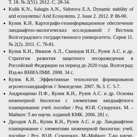
Т. 18. № 2(51). 2012. С. 28-34.
Kulik K.N., Salugin A.N., Sidorova E.A. Dynamic stability of
arid ecosystems// Arid Ecosystems. 2. Issue 2. 2012. P. 86-90.
Кулик К.Н. Картографо-геоинформационное обеспечение
ландшафтно-экологических исследований // Вестник
Волгоградского государственного университета. Серия 11.
№ 2(2). 2011. С. 76-81.
Кулик К.Н., Иванов А.Л., Свинцов И.П., Рулев А.С. и др.
Стратегия развития защитного лесоразведения в
Российской Федерации на период до 2020 года. Волгоград:
Изд-во ВНИАЛМИ. 2008. 34 с.
Кулик К.Н. Эффективные технологии формирования
агролесоландшафтов // Земледелие. 2007. № 3. С. 5-7.
Андрющенко П.Ф., Кулик К.Н., Рулев А.С. и др. Основы
инженерной биологии с элементами ландшафтного
планирования: учеб. пособие / Ред. Ю.И. Сухоруких. М. –
Майкоп: Т-во научн. изданий КМК. 2006. 281 с.
Дроздов А.В., Кулик К.Н., Рулев А.С. и др. Ландшафтное
планирование с элементами инженерной биологии: учеб.
пособие / Ред. Ю.И. Сухоруких. М.-Майкоп: Т-во научн.