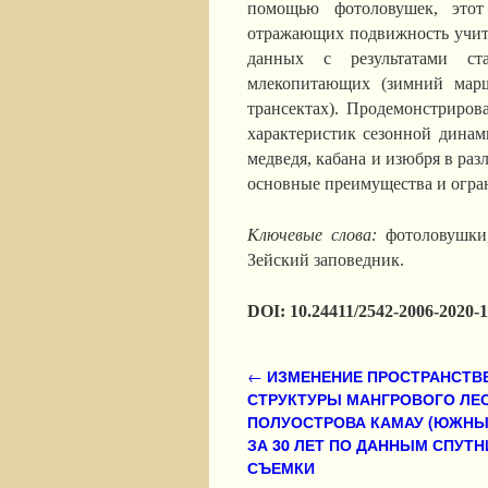
помощью фотоловушек, этот
отражающих подвижность учит
данных с результатами ст
млекопитающих (зимний марш
трансектах). Продемонстриров
характеристик сезонной динам
медведя, кабана и изюбря в ра
основные преимущества и огра
Ключевые слова:
фотоловушки,
Зейский заповедник.
DOI: 10.24411/2542-2006-2020-
Навигация по записям
←
ИЗМЕНЕНИЕ ПРОСТРАНСТВ
СТРУКТУРЫ МАНГРОВОГО ЛЕ
ПОЛУОСТРОВА КАМАУ (ЮЖНЫ
ЗА 30 ЛЕТ ПО ДАННЫМ СПУТ
СЪЕМКИ