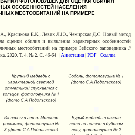
ВАНИЯ ФОТОЛОВУШЕК ДЛЯ ОЦЕНКИ ОБИЛИЯ
РНЫХ ОСОБЕННОСТЕЙ НАСЕЛЕНИЯ
ЧНЫХ МЕСТООБИТАНИЙ НА ПРИМЕРЕ
А., Красикова Е.К., Левик Л.Ю., Чемирская Д.С. Новый метод
для оценки обилия и выявления характерных особенностей
личных местообитаний на примере Зейского заповедника //
. 2020. Т. 4. № 2. С. 46-64. |
Аннотация
|
PDF
|
Ссылка
|
Крупный медведь с
Соболь, фотоловушка № 1
характерной светлой
(фото С.А.Подольского)
отметиной спускается с
гольцов, фотоловушка № 1
(фото С.А.Подольского)
Из весны в лето. Молодая
Бурый медведь в начале
росомаха, фотоловушка №
лета на поляне в дубовом
3 (фото С.А.Подольского)
лесу, фотоловушка № 2