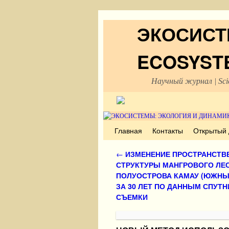
ЭКОСИСТ
ECOSYST
Научный журнал | Scie
Перейти к основному содержимому
Перейти к дополнительному содержимому
Главная
Контакты
Открытый 
Навигация по записям
←
ИЗМЕНЕНИЕ ПРОСТРАНСТВ
СТРУКТУРЫ МАНГРОВОГО ЛЕ
ПОЛУОСТРОВА КАМАУ (ЮЖНЫ
ЗА 30 ЛЕТ ПО ДАННЫМ СПУТ
СЪЕМКИ