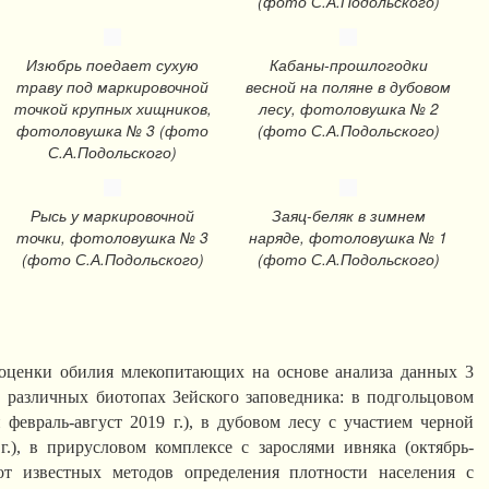
(фото С.А.Подольского)
Изюбрь поедает сухую
Кабаны-прошлогодки
траву под маркировочной
весной на поляне в дубовом
точкой крупных хищников,
лесу, фотоловушка № 2
фотоловушка № 3 (фото
(фото С.А.Подольского)
С.А.Подольского)
Рысь у маркировочной
Заяц-беляк в зимнем
точки, фотоловушка № 3
наряде, фотоловушка № 1
(фото С.А.Подольского)
(фото С.А.Подольского)
 оценки обилия млекопитающих на основе анализа данных 3
 различных биотопах Зейского заповедника: в подгольцовом
и февраль-август 2019 г.), в дубовом лесу с участием черной
г.), в прирусловом комплексе с зарослями ивняка (октябрь-
от известных методов определения плотности населения с