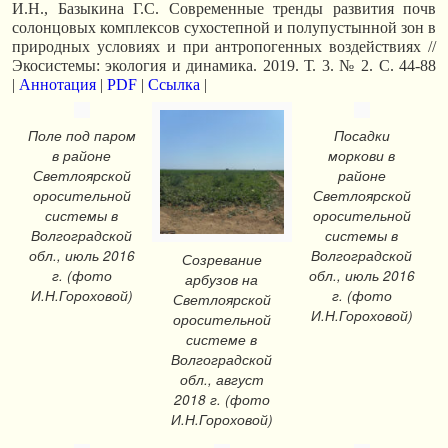
И.Н., Базыкина Г.С. Современные тренды развития почв
солонцовых комплексов сухостепной и полупустынной зон в
природных условиях и при антропогенных воздействиях //
Экосистемы: экология и динамика. 2019. Т. 3. № 2. С. 44-88
|
Аннотация
|
PDF
|
Ссылка
|
Поле под паром
Посадки
в районе
моркови в
Светлоярской
районе
оросительной
Светлоярской
системы в
оросительной
Волгоградской
системы в
обл., июль 2016
Волгоградской
Созревание
г. (фото
обл., июль 2016
арбузов на
И.Н.Гороховой)
г. (фото
Светлоярской
И.Н.Гороховой)
оросительной
системе в
Волгоградской
обл., август
2018 г. (фото
И.Н.Гороховой)