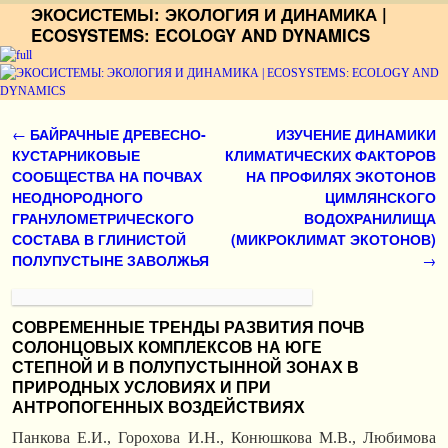
ЭКОСИСТЕМЫ: ЭКОЛОГИЯ И ДИНАМИКА |
ECOSYSTEMS: ECOLOGY AND DYNAMICS
Перейти к основному содержимому
Перейти к дополнительному содержимому
Навигация по записям
←
БАЙРАЧНЫЕ ДРЕВЕСНО-
ИЗУЧЕНИЕ ДИНАМИКИ
КУСТАРНИКОВЫЕ
КЛИМАТИЧЕСКИХ ФАКТОРОВ
СООБЩЕСТВА НА ПОЧВАХ
НА ПРОФИЛЯХ ЭКОТОНОВ
НЕОДНОРОДНОГО
ЦИМЛЯНСКОГО
ГРАНУЛОМЕТРИЧЕСКОГО
ВОДОХРАНИЛИЩА
СОСТАВА В ГЛИНИСТОЙ
(МИКРОКЛИМАТ ЭКОТОНОВ)
ПОЛУПУСТЫНЕ ЗАВОЛЖЬЯ
→
СОВРЕМЕННЫЕ ТРЕНДЫ РАЗВИТИЯ ПОЧВ
СОЛОНЦОВЫХ КОМПЛЕКСОВ НА ЮГЕ
СТЕПНОЙ И В ПОЛУПУСТЫННОЙ ЗОНАХ В
ПРИРОДНЫХ УСЛОВИЯХ И ПРИ
АНТРОПОГЕННЫХ ВОЗДЕЙСТВИЯХ
Панкова Е.И., Горохова И.Н., Конюшкова М.В., Любимова