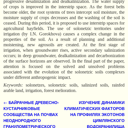
progressive desalinization and dealkalinization. The water supply
of crops is improved in the interstrip space. As the forest belts
become older, the root systems of trees intercept soil moisture, the
moisture supply of crops decreases and the washing of the soil is
ceased. During this period, it is proposed to use interstrip spaces for
agricultural hayfields. The use of solonetzic territories under
irrigation (by I.N. Gorokhova) causes a complex change in the
properties of the soil. As a result of planning and additional
moistening, new agrosoils are created. At the first stage of
irrigation, when groundwater rises, active secondary salinization
occurs; in deep groundwater, dealkalinization and decarbonization
of the surface horizons are observed. In the final part of the paper,
attention is focused on the solved and unsolved problems
associated with the evolution of the solonetzic soils complexes
under different anthropogenic impact.
Keywords:
solonetzes, solonetzic soils, salinized soils, rainfed
arable land, irrigation, forest melioration.
Навигация по записям
←
БАЙРАЧНЫЕ ДРЕВЕСНО-
ИЗУЧЕНИЕ ДИНАМИКИ
КУСТАРНИКОВЫЕ
КЛИМАТИЧЕСКИХ ФАКТОРОВ
СООБЩЕСТВА НА ПОЧВАХ
НА ПРОФИЛЯХ ЭКОТОНОВ
НЕОДНОРОДНОГО
ЦИМЛЯНСКОГО
ГРАНУЛОМЕТРИЧЕСКОГО
ВОДОХРАНИЛИЩА