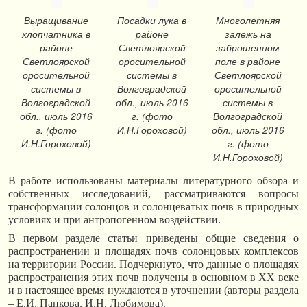
Выращивание
Посадки лука в
Многолетняя
хлопчатника в
районе
залежь на
районе
Светлоярской
заброшенном
Светлоярской
оросительной
поле в районе
оросительной
системы в
Светлоярской
системы в
Волгоградской
оросительной
Волгоградской
обл., июль 2016
системы в
обл., июль 2016
г. (фото
Волгоградской
г. (фото
И.Н.Гороховой)
обл., июль 2016
И.Н.Гороховой)
г. (фото
И.Н.Гороховой)
В работе использованы материалы литературного обзора и
собственных исследований, рассматриваются вопросы
трансформации солонцов и солонцеватых почв в природных
условиях и при антропогенном воздействии.
В первом разделе статьи приведены общие сведения о
распространении и площадях почв солонцовых комплексов
на территории России. Подчеркнуто, что данные о площадях
распространения этих почв получены в основном в ХХ веке
и в настоящее время нуждаются в уточнении (авторы раздела
– Е.И. Панкова, И.Н. Любимова).