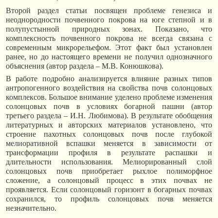
Второй раздел статьи посвящен проблеме генезиса и
неоднородности почвенного покрова на юге степной и в
полупустынной природных зонах. Показано, что
комплексность почвенного покрова не всегда связана с
современным микрорельефом. Этот факт был установлен
ранее, но до настоящего времени не получил однозначного
объяснения (автор раздела – М.В. Конюшкова).
В работе подробно анализируется влияние разных типов
антропогенного воздействия на свойства почв солонцовых
комплексов. Большое внимание уделено проблеме изменения
солонцовых почв в условиях богарной пашни (автор
третьего раздела – И.Н. Любимова). В результате обобщения
литературных и авторских материалов установлено, что
строение пахотных солонцовых почв после глубокой
мелиоративной вспашки меняется в зависимости от
трансформации профиля в результате распашки и
длительности использования. Мелиорированный слой
солонцовых почв приобретает рыхлое полиморфное
сложение, а солонцовый процесс в этих почвах не
проявляется. Если солонцовый горизонт в богарных почвах
сохранился, то профиль солонцовых почв меняется
незначительно.