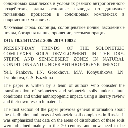
солонцовых комплексов в условиях разного антропогенного
воздействия, даны основные выводы по динамике
почвенных процессов в солонцовых комплексах в
современных условиях.
Ключевые слова:
солонцы, солонцеватые почвы, засоленные
почвы, богарная пашня, орошение, лесомелиорация.
DOI: 10.24411/2542-2006-2019-10032
PRESENT-DAY TRENDS OF THE SOLONETZIC
COMPLEXES SOILS DEVELOPMENT IN THE DRY-
STEPPE AND SEMI-DESERT ZONES IN NATURAL
CONDITIONS AND UNDER ANTHROPOGENIC IMPACT
Ye.I. Pankova, I.N. Gorokhova, M.V. Konyushkova, I.N.
Lyubimova, G.S. Bazykina
The paper is written by a team of authors who consider the
transformation of solonetzes and solonetzic soils under natural
conditions and under anthropogenic impact, using a literary review
and their own research materials.
The first section of the paper provides general information about
the distribution and areas of solonetzic soil complexes in Russia. It
was emphasized that data on the areas of distribution of these soils
were obtained mainly in the 20 century and now need to be