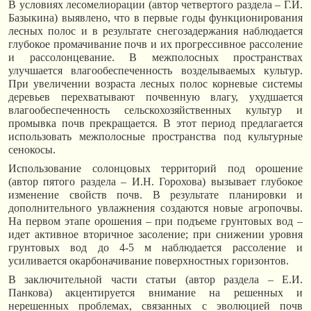
В условиях лесомелиорации (автор четвертого раздела – Г.И.
Базыкина) выявлено, что в первые годы функционирования
лесных полос и в результате снегозадержания наблюдается
глубокое промачивание почв и их прогрессивное рассоление
и рассолонцевание. В межполосных пространствах
улучшается влагообеспеченность возделываемых культур.
При увеличении возраста лесных полос корневые системы
деревьев перехватывают почвенную влагу, ухудшается
влагообеспеченность сельскохозяйственных культур и
промывка почв прекращается. В этот период предлагается
использовать межполосные пространства под культурные
сенокосы.
Использование солонцовых территорий под орошение
(автор пятого раздела – И.Н. Горохова) вызывает глубокое
изменение свойств почв. В результате планировки и
дополнительного увлажнения создаются новые агропочвы.
На первом этапе орошения – при подъеме грунтовых вод –
идет активное вторичное засоление; при снижении уровня
грунтовых вод до 4-5 м наблюдается рассоление и
усиливается окарбоначивание поверхностных горизонтов.
В заключительной части статьи (автор раздела – Е.И.
Панкова) акцентируется внимание на решенных и
нерешенных проблемах, связанных с эволюцией почв