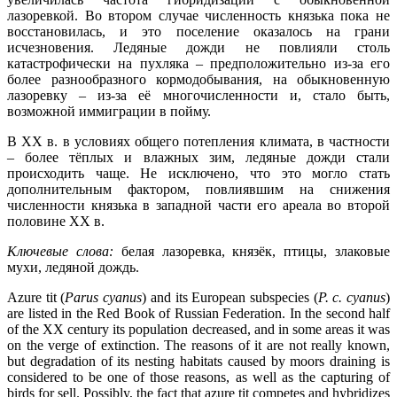
лазоревкой. Во втором случае численность князька пока не
восстановилась, и это поселение оказалось на грани
исчезновения. Ледяные дожди не повлияли столь
катастрофически на пухляка – предположительно из-за его
более разнообразного кормодобывания, на обыкновенную
лазоревку – из-за её многочисленности и, стало быть,
возможной иммиграции в пойму.
В XX в. в условиях общего потепления климата, в частности
– более тёплых и влажных зим, ледяные дожди стали
происходить чаще. Не исключено, что это могло стать
дополнительным фактором, повлиявшим на снижения
численности князька в западной части его ареала во второй
половине XX в.
Ключевые слова:
белая лазоревка, князёк, птицы, злаковые
мухи, ледяной дождь.
Azure tit (
Parus cyanus
) and its European subspecies (
P. c. cyanus
)
are listed in the Red Book of Russian Federation. In the second half
of the XX century its population decreased, and in some areas it was
on the verge of extinction. The reasons of it are not really known,
but degradation of its nesting habitats caused by moors draining is
considered to be one of those reasons, as well as the capturing of
birds for sell. Possibly, the fact that azure tit competes and hybridizes