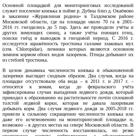
Основной площадкой для мониторинговых исследований
служит поселение князька в пойме р. Дубны близ д. Окаёмово
в заказнике «Журавлиная родина» в Талдомском районе
Московской области, где на площади около 70 га в 2001-
2016 гг. гнездились до 5 пар. Здесь же проводили учёты и
других зимующих синиц, а также учёты поющих птиц,
поиски гнёзд и выводков в гнездовой период. С 2016 г.
исследуется заражённость тростника галлами злаковых мух
(сем. Chloropidae), личинки которых являются основном
зимним кормом обоих видов лазоревок. Птицы добывают их
из стеблей тростника.
В целом динамика численности князька и обыкновенной
лазоревки выглядит сходным образом. Два случая, когда на
площадке отсутствовали оба вида – в 2011 г. и 2017 г. –
относятся к зимам, когда до февральского учёта
зафиксированы случаи выпадения ледяного дождя, который
приводил к образованию на растительности почти сплошной
толстой ледяной корки, которая не давала лазоревкам
добывать корм. Два случая ледяного дождя за 2005-2018 гг.
привели к сильному сокращению численности князька или
даже его исчезновению на мониторинговой площадке и,
возможно – в других местах на севере Московской области. В
первом случае численность восстановилась, но резко
увеличилась частота гибридизации с обыкновенной