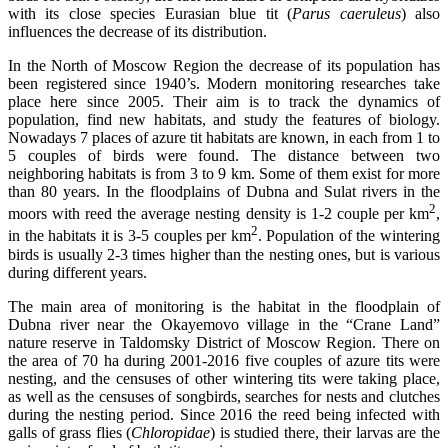
with its close species Eurasian blue tit (
Parus caeruleus
) also
influences the decrease of its distribution.
In the North of Moscow Region the decrease of its population has
been registered since 1940’s. Modern monitoring researches take
place here since 2005. Their aim is to track the dynamics of
population, find new habitats, and study the features of biology.
Nowadays 7 places of azure tit habitats are known, in each from 1 to
5 couples of birds were found. The distance between two
neighboring habitats is from 3 to 9 km. Some of them exist for more
than 80 years. In the floodplains of Dubna and Sulat rivers in the
2
moors with reed the average nesting density is 1-2 couple per km
,
2
in the habitats it is 3-5 couples per km
. Population of the wintering
birds is usually 2-3 times higher than the nesting ones, but is various
during different years.
The main area of monitoring is the habitat in the floodplain of
Dubna river near the Okayemovo village in the “Crane Land”
nature reserve in Taldomsky District of Moscow Region. There on
the area of 70 ha during 2001-2016 five couples of azure tits were
nesting, and the censuses of other wintering tits were taking place,
as well as the censuses of songbirds, searches for nests and clutches
during the nesting period. Since 2016 the reed being infected with
galls of grass flies (
Chloropidae
) is studied there, their larvas are the