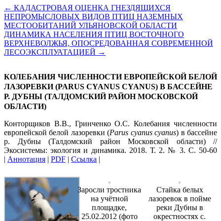
←
КАДАСТРОВАЯ ОЦЕНКА ГНЕЗДЯЩИХСЯ
НЕПРОМЫСЛОВЫХ ВИДОВ ПТИЦ НАЗЕМНЫХ
МЕСТООБИТАНИЙ УЛЬЯНОВСКОЙ ОБЛАСТИ
ДИНАМИКА НАСЕЛЕНИЯ ПТИЦ ВОСТОЧНОГО
ВЕРХНЕВОЛЖЬЯ, ОПОСРЕДОВАННАЯ СОВРЕМЕННОЙ
ЛЕСОЭКСПЛУАТАЦИЕЙ
→
КОЛЕБАНИЯ ЧИСЛЕННОСТИ ЕВРОПЕЙСКОЙ БЕЛОЙ
ЛАЗОРЕВКИ (PARUS CYANUS CYANUS) В БАССЕЙНЕ
Р. ДУБНЫ (ТАЛДОМСКИЙ РАЙОН МОСКОВСКОЙ
ОБЛАСТИ)
Конторщиков В.В., Гринченко О.С. Колебания численности
европейской белой лазоревки (
Parus cyanus cyanus
) в бассейне
р. Дубны (Талдомский район Московской области) //
Экосистемы: экология и динамика. 2018. Т. 2. № 3. С. 50-60
|
Аннотация
|
PDF
|
Ссылка
|
Заросли тростника
Стайка белых
на учётной
лазоревок в пойме
площадке,
реки Дубны в
25.02.2012 (фото
окрестностях с.