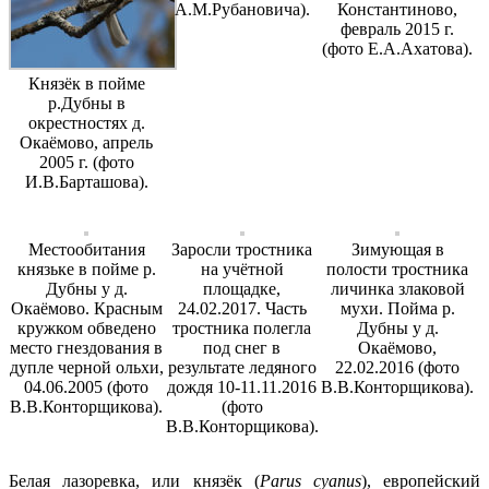
А.М.Рубановича).
Константиново,
февраль 2015 г.
(фото Е.А.Ахатова).
Князёк в пойме
р.Дубны в
окрестностях д.
Окаёмово, апрель
2005 г. (фото
И.В.Барташова).
Местообитания
Заросли тростника
Зимующая в
князьке в пойме р.
на учётной
полости тростника
Дубны у д.
площадке,
личинка злаковой
Окаёмово. Красным
24.02.2017. Часть
мухи. Пойма р.
кружком обведено
тростника полегла
Дубны у д.
место гнездования в
под снег в
Окаёмово,
дупле черной ольхи,
результате ледяного
22.02.2016 (фото
04.06.2005 (фото
дождя 10-11.11.2016
В.В.Конторщикова).
В.В.Конторщикова).
(фото
В.В.Конторщикова).
Белая лазоревка, или князёк (
Parus
cyanus
), европейский