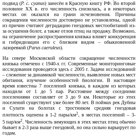
подвид (
P
. c. cyanus
) занесён в Красную книгу РФ. Во второй
половине XX в. его численность снизилась, а в некоторых
местах он оказался на грани исчезновения. Причины
сокращения численности достоверно не установлены, одной
из причин считают деградацию гнездовых местообитаний из-
за осушения болот, а также отлов птиц на продажу. Возможно,
на ограничение распространения князька влияет конкуренция
и гибридизации его с близким видом – обыкновенной
лазоревкой (
Parus
caeruleus
).
На севере Московской области сокращение численности
князька отмечено с 1940-х гг. Современные мониторинговые
исследования проводятся здесь с 2005 г. Задачи исследований
– слежение за динамикой численности, выявление новых мест
обитания, изучение особенностей биологии. В настоящее
время известны 7 поселений князька, в каждом из которых
находили от 1 до 5 пар. Расстояние между соседними
поселениями составляет от 3 до 9 км. Некоторые из этих
поселений существуют уже более 80 лет. В поймах рек Дубны
и Сулати на болотах с тростником средняя гнездовая
2
плотность оценена в 1-2 пары/км
, в местах поселений – 3-
2
5 пар/км
. Численность зимующих в этих местах птиц обычно
бывает в 2-3 раза выше гнездовой, но она сильно варьирует по
годам.