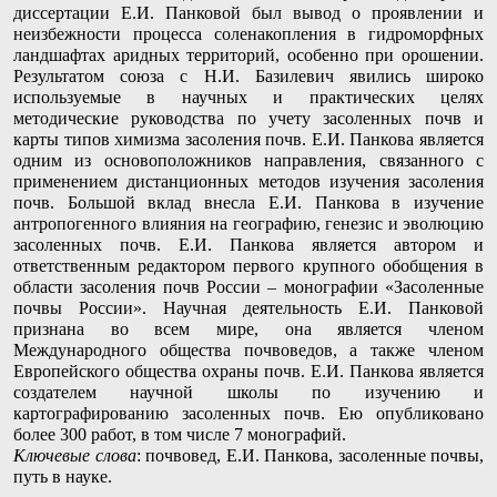
диссертации Е.И. Панковой был вывод о проявлении и
неизбежности процесса соленакопления в гидроморфных
ландшафтах аридных территорий, особенно при орошении.
Результатом союза с Н.И. Базилевич явились широко
используемые в научных и практических целях
методические руководства по учету засоленных почв и
карты типов химизма засоления почв. Е.И. Панкова является
одним из основоположников направления, связанного с
применением дистанционных методов изучения засоления
почв. Большой вклад внесла Е.И. Панкова в изучение
антропогенного влияния на географию, генезис и эволюцию
засоленных почв. Е.И. Панкова является автором и
ответственным редактором первого крупного обобщения в
области засоления почв России – монографии «Засоленные
почвы России». Научная деятельность Е.И. Панковой
признана во всем мире, она является членом
Международного общества почвоведов, а также членом
Европейского общества охраны почв. Е.И. Панкова является
создателем научной школы по изучению и
картографированию засоленных почв. Ею опубликовано
более 300 работ, в том числе 7 монографий.
Ключевые слова
: почвовед, Е.И. Панкова, засоленные почвы,
путь в науке.