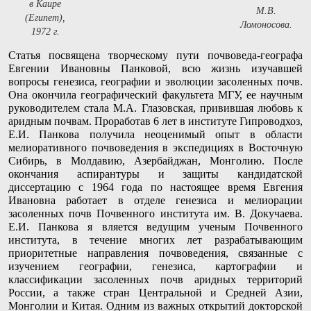
в Каире
М.В.
(Египет),
Ломоносова.
1972 г.
Статья посвящена творческому пути почвоведа-географа
Евгении Ивановны Панковой, всю жизнь изучавшей
вопросы генезиса, географии и эволюции засоленных почв.
Она окончила географический факультета МГУ, ее научным
руководителем стала М.А. Глазовская, привившая любовь к
аридным почвам. Проработав 6 лет в институте Гипроводхоз,
Е.И. Панкова получила неоценимый опыт в области
мелиоративного почвоведения в экспедициях в Восточную
Сибирь, в Молдавию, Азербайджан, Монголию. После
окончания аспирантуры и защиты кандидатской
диссертацию с 1964 года по настоящее время Евгения
Ивановна работает в отделе генезиса и мелиорации
засоленных почв Почвенного института им. В. Докучаева.
Е.И. Панкова я вляется ведущим ученым Почвенного
института, в течение многих лет разрабатывающим
приоритетные направления почвоведения, связанные с
изучением географии, генезиса, картографии и
классификации засоленных почв аридных территорий
России, а также стран Центральной и Средней Азии,
Монголии и Китая. Одним из важных открытий докторской