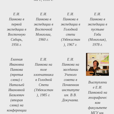
Е.И.
Е.И.
Е.И.
Е.И.
Панкова в
Панкова в
Панкова в
Панкова в
первой
экспедиции в
экспедиции в
экспедиции в
экспедиции в
Восточной
Голодной
пустыне
Восточную
Монголии,
степи
Гоби
Сибирь,
1960 г.
(Узбекистан
(Монголия),
1956 г.
), 1967 г.
1978 г.
Евгения
Е.И.
Е.И.
Ивановна
Панкова на
Панкова на
Панкова
поле
заседании
(третья
хлопчатника
Ученого
слева) с
в Голодной
совета в
Выступлени
Натальей
Степи
Почвенном
е Е.И.
Ивановной
(Узбекистан
институте
Панковой на
Базилевич
), 1985 г.
им. В.В.
географичес
(вторая
Докучаева.
ком
слева) на
факультете
конференции
МГУ им.