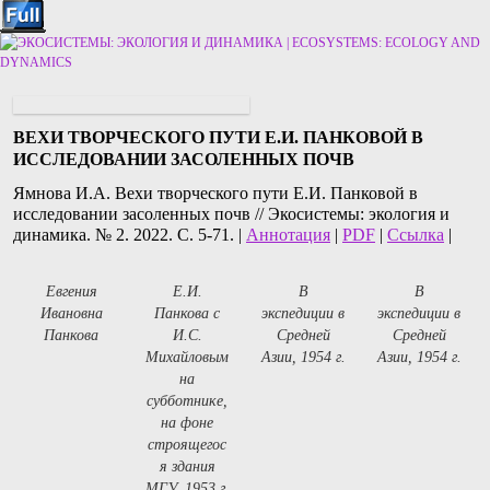
Перейти к основному содержимому
Перейти к дополнительному содержимому
ВЕХИ ТВОРЧЕСКОГО ПУТИ Е.И. ПАНКОВОЙ В
ИССЛЕДОВАНИИ ЗАСОЛЕННЫХ ПОЧВ
Ямнова И.А. Вехи творческого пути Е.И. Панковой в
исследовании засоленных почв // Экосистемы: экология и
динамика. № 2. 2022. С. 5-71. |
Аннотация
|
PDF
|
Ссылка
|
Евгения
Е.И.
В
В
Ивановна
Панкова с
экспедиции в
экспедиции в
Панкова
И.С.
Средней
Средней
Михайловым
Азии, 1954 г.
Азии, 1954 г.
на
субботнике,
на фоне
строящегос
я здания
МГУ, 1953 г.