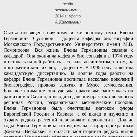
особо
охраняемыми,
2014 г. (фото
А.Кадетовой)
Статья посвящена научному и жизненному пути Елены
Германовны Сусловой – доцента кафедры биогеографии
Московского Государственного Университета имени М.В.
Ломоносова. Вся жизнь Елены Германовны связана с
кафедрой. Она окончила кафедру биогеографии в 1974 году
и осталась на ней работать – сначала ассистентом, потом, на
протяжении многих лет, – доцентом. В 1996 году защитила
кандидатскую диссертацию. За долгие годы работы на
кафедре Елена Германовна воспитала несколько поколений
биогеографов, проводя занятия в Музее землеведения.
Большое внимание она уделяла практикам: занималась их
развитием в Сатино, проводила дальние практики во многих
регионах России, разрабатывала методические пособия.
Елена Германовна была блестящим знатоком флоры
Европейской России и Кавказа, а её вклад в изучение и
охрану редких растений невозможно переоценить. Долгие
годы Елена Германовна сотрудничала с природоохранным
фондом «Верховье» в области мониторинга редких видов