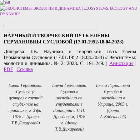
Перейти к основному содержимому
Перейти к дополнительному содержимому
НАУЧНЫЙ И ТВОРЧЕСКИЙ ПУТЬ ЕЛЕНЫ
ГЕРМАНОВНЫ СУСЛОВОЙ (17.01.1952-18.04.2023)
Дикарева Т.В. Научный и творческий путь Елены
Германовны Сусловой (17.01.1952-18.04.2023) // Экосистемы:
экология и динамика. № 2. 2023. С. 191-249. |
Аннотация
|
PDF
|
Ссылка
Елена Германовна
Елена Германовна
Елена Германовна
Суслова (в
Суслова в
Суслова в
центре) с группой
экспедиции со
экспедиции в
студентов на
студентами в
Утрише, 2005 г.
практике, г. Уфа,
Башкирии с Н.Н.
(фото
1978 г. (фото
Дроздовым, 1978
А.Кадетовой)
Т.В.Дикаревой)
г. (фото
Т.В.Дикаревой)