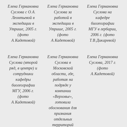
Елена Германовна
Елена Германовна
Елена Германовна
Суслова c О.А.
Суслова за
Суслова на
Леонтьевой в
работой в
кафедре
экспедиции в
экспедиции в
биогеографии
Утрише, 2005 г.
Утрише, 2005 г.
МГУ в гербарии,
(фото
(фото
2006 г. (фото
А.Кадетовой)
А.Кадетовой)
Т.В.Дикаревой)
Елена Германовна
Елена Германовна
Елена Германовна
Суслова (второй
Суслова в
Суслова, 2017 г.
ряд, в центре) и
Московской
(фото
сотрудники
области, где,
А.Кадетовой)
кафедры
работая на
биогеографии
подряде у
МГУ, 2006 г.
компании
(фото
«Верховье»,
А.Кадетовой)
готовила
обоснования для
признания
отдельных
территорий