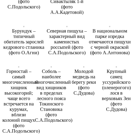
(фото
Сивактыляк 1-й
С.Подольского)
(фото
А.А.Кадетовой)
Бурундук –
Северная пищуха –
В национальном
типичный
характерный вид
парке изредка
обитатель зарослей
каменистых
отмечаются пищухи
кедрового стланика
россыпей (фото
с черной окраской
(фото О.Агни)
С.А.Подольского)
(фото А.Антонова)
Горностай –
Соболь –
Молодой
Крупный
самый
наиболее
медведь на
самец
многочисленный
многочисленный
берегу реки
уссурийского
хищник
вид хищников
(фото
(оленерогого)
высокогорий;
в пределах
С.Дудова)
лося в
чаще всего
лесного пояса
верховьях Зеи
встречается на
Токинского
(фото
курумах,
Становика
С.Дудова)
вблизи
(фото
колоний пищух
С.А.Подольского)
(фото
С.А.Подольского)