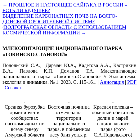
←
ПРОШЛОЕ И НАСТОЯЩЕЕ САЙГАКА В РОССИИ –
ЕСТЬ ЛИ БУДУЩЕЕ?
ВЫДЕЛЕНИЕ КАРБОНАТНЫХ ПОЧВ НА ВОЛГО-
ДОНСКОЙ ОРОСИТЕЛЬНОЙ СИСТЕМЕ
(ВОЛГОГРАДСКАЯ ОБЛАСТЬ) С ИСПОЛЬЗОВАНИЕМ
КОСМИЧЕСКОЙ ИНФОРМАЦИИ
→
МЛЕКОПИТАЮЩИЕ НАЦИОНАЛЬНОГО ПАРКА
«ТОКИНСКО-СТАНОВОЙ»
Подольский С.А., Дарман Ю.А., Кадетова А.А., Кастрикин
В.А., Павлова К.П., Доманов Т.А. Млекопитающие
национального парка «Токинско-Становой» // Экосистемы:
экология и динамика. № 1. 2023. С. 115-161. |
Аннотация
|
PDF
|
Ссылка
Средняя бурозубка
Восточная ночница
Красная полевка –
доминирует в
отмечена на
обычный обитатель
сообществах
территории
долин и марей
насекомоядных по
национального
национального
всему северу
парка, в пойменном
парка (фото
Амурской области
лесу близ устья р.
С.А.Подольского)