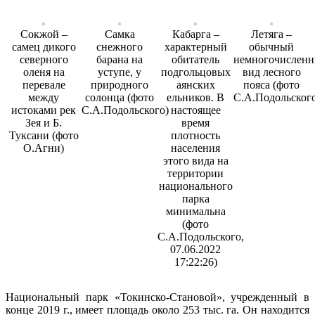
Сокжой –
Самка
Кабарга –
Летяга –
самец дикого
снежного
характерный
обычный
северного
барана на
обитатель
немногочислен
оленя на
уступе, у
подгольцовых
вид лесного
перевале
природного
аянских
пояса (фото
между
солонца (фото
ельников. В
С.А.Подольског
истоками рек
С.А.Подольского)
настоящее
Зея и Б.
время
Туксани (фото
плотность
О.Агни)
населения
этого вида на
территории
национального
парка
минимальна
(фото
С.А.Подольского,
07.06.2022
17:22:26)
Национальный парк «Токинско-Становой», учрежденный в
конце 2019 г., имеет площадь около 253 тыс. га. Он находится