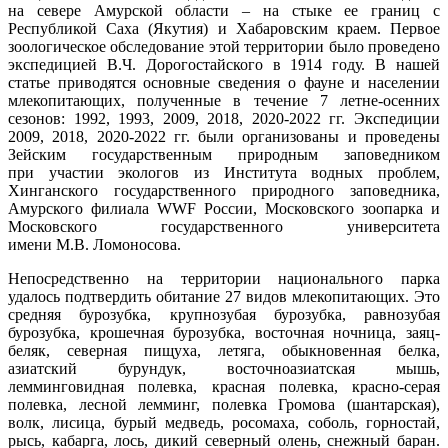
на севере Амурской области – на стыке ее границ с
Республикой Саха (Якутия) и Хабаровским краем. Первое
зоологическое обследование этой территории было проведено
экспедицией В.Ч. Дорогостайского в 1914 году. В нашей
статье приводятся основные сведения о фауне и населении
млекопитающих, полученные в течение 7 летне-осенних
сезонов: 1992, 1993, 2009, 2018, 2020-2022 гг. Экспедиции
2009, 2018, 2020-2022 гг. были организованы и проведены
Зейским государственным природным заповедником
при участии экологов из Института водных проблем,
Хинганского государственного природного заповедника,
Амурского филиала WWF России, Московского зоопарка и
Московского государственного университета
имени М.В. Ломоносова.
Непосредственно на территории национального парка
удалось подтвердить обитание 27 видов млекопитающих. Это
средняя бурозубка, крупнозубая бурозубка, равнозубая
бурозубка, крошечная бурозубка, восточная ночница, заяц-
беляк, северная пищуха, летяга, обыкновенная белка,
азиатский бурундук, восточноазиатская мышь,
лемминговидная полевка, красная полевка, красно-серая
полевка, лесной лемминг, полевка Громова (шантарская),
волк, лисица, бурый медведь, росомаха, соболь, горностай,
рысь, кабарга, лось, дикий северный олень, снежный баран.