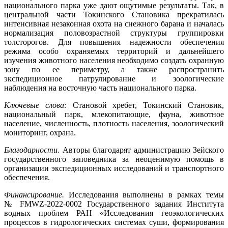
национального парка уже дают ощутимые результаты. Так, в
центральной части Токинского Становика прекратилась
интенсивная незаконная охота на снежного барана и началась
нормализация половозрастной структуры группировки
толсторогов. Для повышения надежности обеспечения
режима особо охраняемых территорий и дальнейшего
изучения животного населения необходимо создать охранную
зону по ее периметру, а также распространить
экспедиционное патрулирование и зоологические
наблюдения на восточную часть национального парка.
Ключевые слова:
Становой хребет, Токинский Становик,
национальный парк, млекопитающие, фауна, животное
население, численность, плотность населения, зоологический
мониторинг, охрана.
Благодарности.
Авторы благодарят администрацию Зейского
государственного заповедника за неоценимую помощь в
организации экспедиционных исследований и транспортного
обеспечения.
Финансирование.
Исследования выполнены в рамках темы
№ FMWZ-2022-0002 Государственного задания Института
водных проблем РАН «Исследования геоэкологических
процессов в гидрологических системах суши, формирования