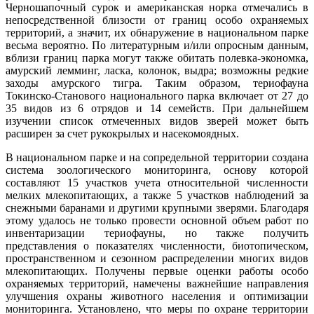
Черношапочный сурок и американская норка отмечались в
непосредственной близости от границ особо охраняемых
территорий, а значит, их обнаружение в национальном парке
весьма вероятно. По литературным и/или опросным данным,
вблизи границ парка могут также обитать полевка-экономка,
амурский лемминг, ласка, колонок, выдра; возможны редкие
заходы амурского тигра. Таким образом, териофауна
Токинско-Станового национального парка включает от 27 до
35 видов из 6 отрядов и 14 семейств. При дальнейшем
изучении список отмеченных видов зверей может быть
расширен за счет рукокрылых и насекомоядных.
В национальном парке и на сопредельной территории создана
система зоологического мониторинга, основу которой
составляют 15 участков учета относительной численности
мелких млекопитающих, а также 5 участков наблюдений за
снежными баранами и другими крупными зверями. Благодаря
этому удалось не только провести основной объем работ по
инвентаризации териофауны, но также получить
представления о показателях численности, биотопическом,
пространственном и сезонном распределении многих видов
млекопитающих. Получены первые оценки работы особо
охраняемых территорий, намечены важнейшие направления
улучшения охраны животного населения и оптимизации
мониторинга. Установлено, что меры по охране территории