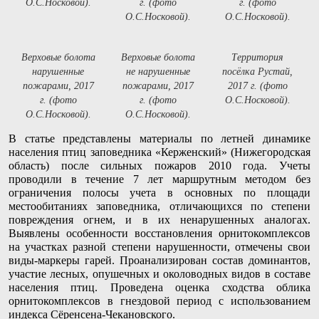
О.С.Носковой).
г. (фото
г. (фото
О.С.Носковой).
О.С.Носковой).
Верховые болота
Верховые болота
Территория
нарушенные
не нарушенные
посёлка Рустай,
пожарами, 2017
пожарами, 2017
2017 г. (фото
г. (фото
г. (фото
О.С.Носковой).
О.С.Носковой).
О.С.Носковой).
В статье представлены материалы по летней динамике
населения птиц заповедника «Керженский» (Нижегородская
область) после сильных пожаров 2010 года. Учеты
проводили в течение 7 лет маршрутным методом без
ограничения полосы учета в основных по площади
местообитаниях заповедника, отличающихся по степени
повреждения огнем, и в их ненарушенных аналогах.
Выявлены особенности восстановления орнитокомплексов
на участках разной степени нарушенности, отмечены свои
виды-маркеры гарей. Проанализирован состав доминантов,
участие лесных, опушечных и околоводных видов в составе
населения птиц. Проведена оценка сходства облика
орнитокомплексов в гнездовой период с использованием
индекса Сёренсена-Чекановского.