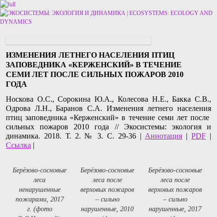
Перейти к основному содержимому
Перейти к дополнительному содержимому
ИЗМЕНЕНИЯ ЛЕТНЕГО НАСЕЛЕНИЯ ПТИЦ
ЗАПОВЕДНИКА «КЕРЖЕНСКИЙ» В ТЕЧЕНИЕ
СЕМИ ЛЕТ ПОСЛЕ СИЛЬНЫХ ПОЖАРОВ 2010
ГОДА
Носкова О.С., Сорокина Ю.А., Колесова Н.Е., Бакка С.В.,
Одрова Л.Н., Баранов С.А. Изменения летнего населения
птиц заповедника «Керженский» в течение семи лет после
сильных пожаров 2010 года // Экосистемы: экология и
динамика. 2018. Т. 2. № 3. С. 29-36 |
Аннотация
|
PDF
|
Ссылка
|
Берёзово-сосновые
Берёзово-сосновые
Берёзово-сосновые
леса
леса после
леса после
ненарушенные
верховых пожаров
верховых пожаров
пожарами, 2017
– сильно
– сильно
г. (фото
нарушенные, 2010
нарушенные, 2017