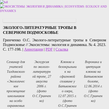
Перейти к основному содержимому
Перейти к дополнительному содержимому
ЭКОЛОГО-ЛИТЕРАТУРНЫЕ ТРОПЫ В
СЕВЕРНОМ ПОДМОСКОВЬЕ
Гринченко О.С. Эколого-литературные тропы в Северном
Подмосковье // Экосистемы: экология и динамика. № 4. 2023.
С. 177-198. |
Аннотация
|
PDF
|
Ссылка
Семинар для
Экскурсия
Клюква и
Вороника и
учителей
по эколого-
белокрыльни
цветущая
Талдомского
литературн
к на
клюква на
района
ой тропе, 27
сфагновой
Батьковском
«Экологичес
августа
сплавине у
болоте,
кое
2006 г.
Батьковског
12.06.2014 г.
просвещение
(фото
о озера,
(фото
школьников
О.С.Гринчен
12.07.2015 г.
О.С.Гринчен
на особо
ко)
(фото
ко)
охраняемых
О.С.Гринчен