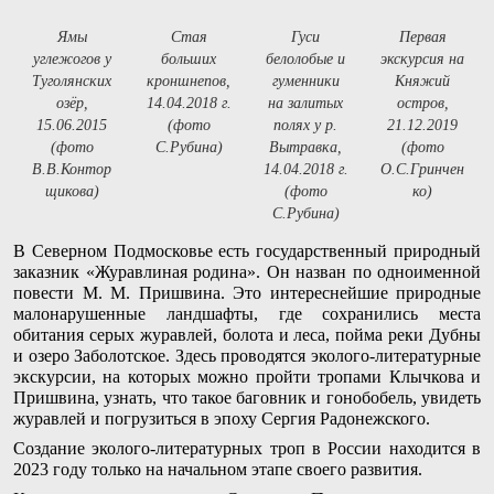
Ямы
Стая
Гуси
Первая
углежогов у
больших
белолобые и
экскурсия на
Туголянских
кроншнепов,
гуменники
Княжий
озёр,
14.04.2018 г.
на залитых
остров,
15.06.2015
(фото
полях у р.
21.12.2019
(фото
С.Рубина)
Вытравка,
(фото
В.В.Контор
14.04.2018 г.
О.С.Гринчен
щикова)
(фото
ко)
С.Рубина)
В Северном Подмосковье есть государственный природный
заказник «Журавлиная родина». Он назван по одноименной
повести М. М. Пришвина. Это интереснейшие природные
малонарушенные ландшафты, где сохранились места
обитания серых журавлей, болота и леса, пойма реки Дубны
и озеро Заболотское. Здесь проводятся эколого-литературные
экскурсии, на которых можно пройти тропами Клычкова и
Пришвина, узнать, что такое баговник и гонобобель, увидеть
журавлей и погрузиться в эпоху Сергия Радонежского.
Создание эколого-литературных троп в России находится в
2023 году только на начальном этапе своего развития.