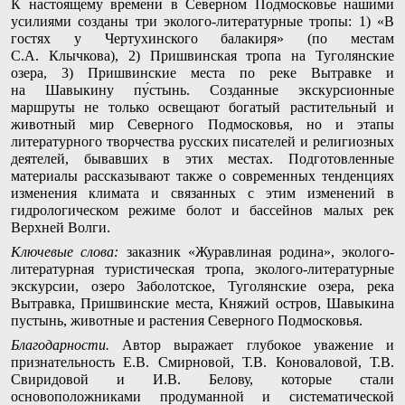
К настоящему времени в Северном Подмосковье нашими
усилиями созданы три эколого-литературные тропы: 1) «В
гостях у Чертухинского балакиря» (по местам
С.А. Клычкова), 2) Пришвинская тропа на Туголянские
озера, 3) Пришвинские места по реке Вытравке и
на Шавыкину пу́стынь. Созданные экскурсионные
маршруты не только освещают богатый растительный и
животный мир Северного Подмосковья, но и этапы
литературного творчества русских писателей и религиозных
деятелей, бывавших в этих местах. Подготовленные
материалы рассказывают также о современных тенденциях
изменения климата и связанных с этим изменений в
гидрологическом режиме болот и бассейнов малых рек
Верхней Волги.
Ключевые слова:
заказник «Журавлиная родина», эколого-
литературная туристическая тропа, эколого-литературные
экскурсии, озеро Заболотское, Туголянские озера, река
Вытравка, Пришвинские места, Княжий остров, Шавыкина
пустынь, животные и растения Северного Подмосковья.
Благодарности.
Автор выражает глубокое уважение и
признательность Е.В. Смирновой, Т.В. Коноваловой, Т.В.
Свиридовой и И.В. Белову, которые стали
основоположниками продуманной и систематической