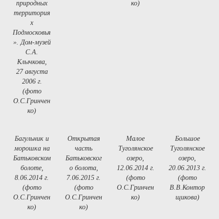
природных
ко)
территория
х
Подмосковья
». Дом-музей
С.А.
Клычкова,
27 августа
2006 г.
(фото
О.С.Гринчен
ко)
Багульник и
Открытая
Малое
Большое
морошка на
часть
Туголянское
Туголянское
Батьковском
Батьковског
озеро,
озеро,
болоте,
о болота,
12.06.2014 г.
20.06.2013 г.
8.06.2014 г.
7.06.2015 г.
(фото
(фото
(фото
(фото
О.С.Гринчен
В.В.Контор
О.С.Гринчен
О.С.Гринчен
ко)
щикова)
ко)
ко)