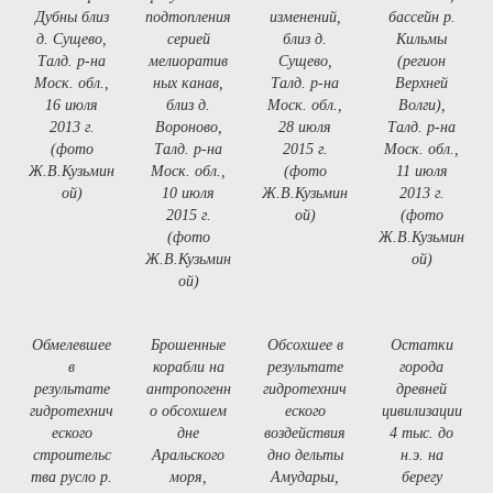
Дубны близ
подтопления
изменений,
бассейн р.
д. Сущево,
серией
близ д.
Кильмы
Талд. р-на
мелиоратив
Сущево,
(регион
Моск. обл.,
ных канав,
Талд. р-на
Верхней
16 июля
близ д.
Моск. обл.,
Волги),
2013 г.
Вороново,
28 июля
Талд. р-на
(фото
Талд. р-на
2015 г.
Моск. обл.,
Ж.В.Кузьмин
Моск. обл.,
(фото
11 июля
ой)
10 июля
Ж.В.Кузьмин
2013 г.
2015 г.
ой)
(фото
(фото
Ж.В.Кузьмин
Ж.В.Кузьмин
ой)
ой)
Обмелевшее
Брошенные
Обсохшее в
Остатки
в
корабли на
результате
города
результате
антропогенн
гидротехнич
древней
гидротехнич
о обсохшем
еского
цивилизации
еского
дне
воздействия
4 тыс. до
строительс
Аральского
дно дельты
н.э. на
тва русло р.
моря,
Амударьи,
берегу