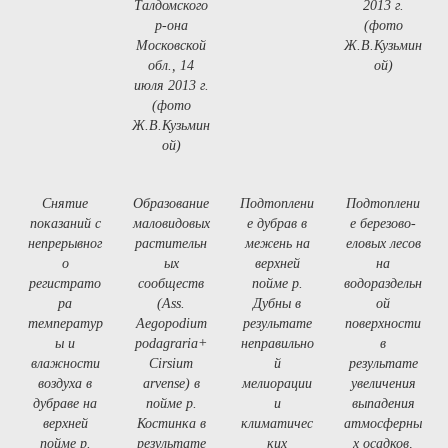
Талдомского
2013 г.
р-она
(фото
Московской
Ж.В.Кузьмин
обл., 14
ой)
июля 2013 г.
(фото
Ж.В.Кузьмин
ой)
Снятие
Образование
Подтоплени
Подтоплени
показаний с
маловидовых
е дубрав в
е березово-
непрерывног
растительн
межень на
еловых лесов
о
ых
верхней
на
регистрато
сообществ
пойме р.
водораздельн
ра
(Ass.
Дубны в
ой
температур
Aegopodium
результате
поверхности
ы и
podagraria+
неправильно
в
влажности
Cirsium
й
результате
воздуха в
arvense) в
мелиорации
увеличения
дубраве на
пойме р.
и
выпадения
верхней
Костинка в
климатичес
атмосферны
пойме р.
результате
ких
х осадков,