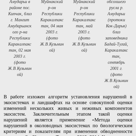
Амударьи в
Муйнакский
Муйнакский
обсохшего
районе пос.
р-он
р-он
русла р.
Кипчак, близ
Республики
Республики
Амударьи
г. Мангит
Каракалпакс
Каракалпакс
(протоки
Амударьинск
тан, 04 мая
тан, май
Кок-Дарья)
ого р-на
2003 г.
2003 г.
близ
Республики
(фото
(фото
заповедника
Каракалпакс
Ж.В.Кузьмин
Ж.В.Кузьмин
Бадай-Тугай,
тан, 02 мая
ой)
ой)
Каракалпакс
2003 г.
тан,
(фото
сентябрь
Ж.В.Кузьмин
2001 г.
ой)
(фото
Ж.В.Кузьмин
ой)
В работе изложен алгоритм установления нарушений в
экосистемах и ландшафтах на основе совокупной оценки
изменений нескольких живых и неживых компонентов
экосистем. Заключительным этапом такой оценки
нарушений является применение «Метода оценки
нарушений в околоводных экосистемах по биологическим
критериям и показателям при изменении обводненности