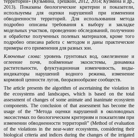
территорий» (Кузьмина, Трешкин, 2012, 2014; Кузмина и др.,
2013). Показаны биологические критерии и показатели,
используемы для оценки нарушений при изменении
обводненности территорий. Для использования метода
подробно описаны требования к выбору и закладке
модельных участков, проведению обследований, получению
и обработке полученных полевых материалов, кроме того
подробно описана работа с методом и даны практические
примеры его применения для разных зон.
Ключевые слова:
уровень грунтовых вод, ожелезнение и
оглеение почв, пойменные экосистемы, динамика
растительности, флуктуационная изменчивость, виды-
индикаторы нарушений водного режима, изменение
кормовой ценности лугов, биоразнообразие сообществ.
The article presents the algorithm of ascertaining the violation in
the ecosystems and landscapes, which is based on the total
assessment of changes of some animate and inanimate ecosystem
components. The conclusion of that assessment has become the
usage of the “Метода оценки нарушений в околоводных
экосистемах по биологическим критериям и показателям при
изменении обводненности территорий” (Method of evaluation
of the violations in the near-water ecosystems, considering their
biological criteria and indices during the changes of the irrigated