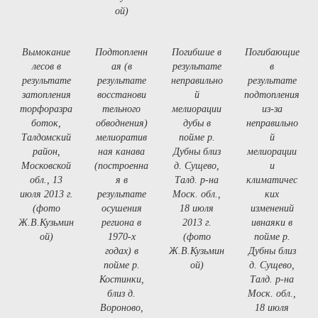
ой)
Вымокание
Подтопленн
Погибшие в
Погибающие
лесов в
ая (в
результате
в
результате
результате
неправильно
результате
затопления
восстанови
й
подтопления
торфоразра
тельного
мелиорации
из-за
боток,
обводнения)
дубы в
неправильно
Талдомский
мелиоратив
пойме р.
й
район,
ная канава
Дубны близ
мелиорации
Московской
(построенна
д. Сущево,
и
обл., 13
я в
Талд. р-на
климатичес
июля 2013 г.
результате
Моск. обл.,
ких
(фото
осушения
18 июля
изменений
Ж.В.Кузьмин
региона в
2013 г.
ивнаяки в
ой)
1970-х
(фото
пойме р.
годах) в
Ж.В.Кузьмин
Дубны близ
пойме р.
ой)
д. Сущево,
Костинки,
Талд. р-на
близ д.
Моск. обл.,
Вороново,
18 июля