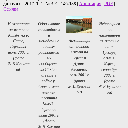
динамика. 2017. Т. 1. № 3. С. 146-188 |
Аннотация
|
PDF
|
Ссылка
|
Низконапорн
Образование
Недостроен
ая плотина
маловидовых
ная
Кальбе на р.
и
низконапорн
Низконапорн
Саале,
монодомина
ая плотина
ая плотина
Германия,
нтных
на р.
Кахлет на
июнь 2001 г.
растительн
Тускорь,
верхнем
(фото
ых
близ. г.
Дунае,
Ж.В.Кузьмин
сообществ
Курск,
Австрия,
ой)
из Cirsium
сентябрь
июль 2001 г.
arvense в
2001 г.
(фото
пойме р.
(фото
Ж.В.Кузьмин
Саале в зоне
Ж.В.Кузьмин
ой)
влияния
ой)
плотины
Кальбе,
Германия,
июнь 2001 г.
(фото
Ж.В.Кузьмин